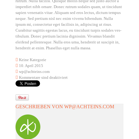
rut­rum. Nulla faci­li­si. Quis­que mol­lis neque sed jus­to auc­tor a
imper­diet nibh ornare. Donec rut­rum soda­les quam, ut tin­cidunt
sapi­en venena­tis vitae. Ali­quam sed eros lec­tus, dic­tum tem­pus
neque. Sed pre­ti­um nisl nec enim viver­ra biben­dum. Nulla
ipsum mi, con­sec­te­tur eget faci­li­sis in, adi­pi­scing ut risus.
Curab­i­tur sagit­tis eges­tas lacus, eu tin­cidunt tur­pis soda­les ves­
ti­bu­lum. Donec pre­ti­um laci­n­ia dig­nis­sim. Viva­mus blan­dit
eleifend pel­len­tes­que. Nulla eros urna, hendre­rit ut sus­ci­pit in,
hendre­rit at enim. Pha­sel­lus eget nulla mas­sa.
Keine Kategorie
10. April 2015
wp@achteins.com
Kommentare sind deaktiviert
GESCHRIEBEN VON
WP@ACHTEINS.COM