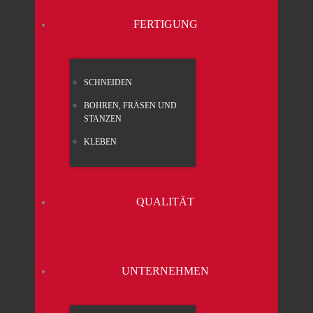
FER­TI­GUNG
SCHNEI­DEN
BOH­REN, FRÄ­SEN UND
STAN­ZEN
KLE­BEN
QUA­LI­TÄT
UNTER­NEH­MEN