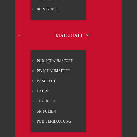
REI­NI­GUNG
MATE­RIA­LI­EN
PUR-SCHAUM­STOFF
PE-SCHAUM­STOFF
BASO­TECT
LATEX
TEX­TI­LI­EN
SK-FOLI­EN
PUR-VER­HAU­TUNG