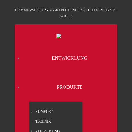
HOMMESWIESE 82 • 57258 FREUDENBERG • TELEFON: 0 27 34 /
57 81 - 0
ENT­WICK­LUNG
PRO­DUK­TE
KOM­FORT
TECH­NIK
VER­PA­CKUNG