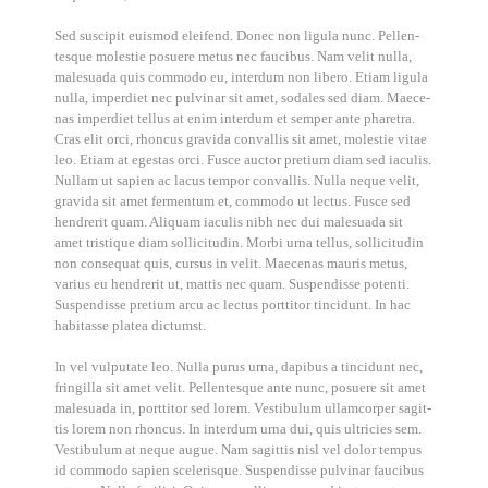
Sed sus­ci­pit euis­mod eleifend. Donec non ligu­la nunc. Pel­len­
tes­que moles­tie posue­re metus nec fau­ci­bus. Nam velit nulla,
male­sua­da quis com­mo­do eu, inter­dum non libe­ro. Eti­am ligu­la
nulla, imper­diet nec pul­vi­nar sit amet, soda­les sed diam. Mae­ce­
nas imper­diet tel­lus at enim inter­dum et sem­per ante pha­re­tra.
Cras elit orci, rhon­cus gra­vi­da con­val­lis sit amet, moles­tie vitae
leo. Eti­am at eges­tas orci. Fus­ce auc­tor pre­ti­um diam sed iacu­lis.
Null­am ut sapi­en ac lacus tem­por con­val­lis. Nulla neque velit,
gra­vi­da sit amet fer­men­tum et, com­mo­do ut lec­tus. Fus­ce sed
hendre­rit quam. Ali­quam iacu­lis nibh nec dui male­sua­da sit
amet tris­tique diam sol­li­ci­tu­din. Mor­bi urna tel­lus, sol­li­ci­tu­din
non con­se­quat quis, cur­sus in velit. Mae­ce­nas mau­ris metus,
vari­us eu hendre­rit ut, mat­tis nec quam. Sus­pen­dis­se poten­ti.
Sus­pen­dis­se pre­ti­um arcu ac lec­tus port­ti­tor tin­cidunt. In hac
habi­tas­se pla­tea dic­tumst.
In vel vul­pu­ta­te leo. Nulla purus urna, dapi­bus a tin­cidunt nec,
frin­gil­la sit amet velit. Pel­len­tes­que ante nunc, posue­re sit amet
male­sua­da in, port­ti­tor sed lorem. Ves­ti­bu­lum ullam­cor­per sagit­
tis lorem non rhon­cus. In inter­dum urna dui, quis ultri­ci­es sem.
Ves­ti­bu­lum at neque augue. Nam sagit­tis nisl vel dolor tem­pus
id com­mo­do sapi­en sce­le­ris­que. Sus­pen­dis­se pul­vi­nar fau­ci­bus