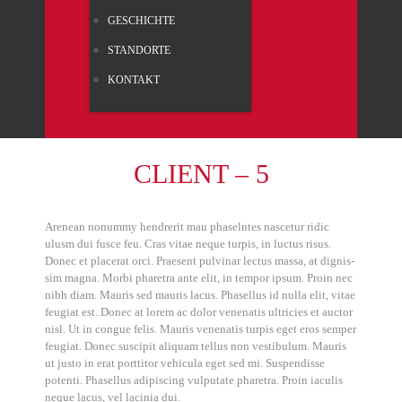
GESCHICH­TE
STAND­OR­TE
KON­TAKT
CLI­ENT – 5
Are­ne­an nonum­my hendre­rit mau pha­seln­tes nasce­tur ridic
ulusm dui fus­ce feu. Cras vitae neque tur­pis, in luc­tus risus.
Donec et pla­ce­rat orci. Prae­sent pul­vi­nar lec­tus mas­sa, at dig­nis­
sim magna. Mor­bi pha­re­tra ante elit, in tem­por ipsum. Pro­in nec
nibh diam. Mau­ris sed mau­ris lacus. Pha­sel­lus id nulla elit, vitae
feu­gi­at est. Donec at lorem ac dolor venena­tis ultri­ci­es et auc­tor
nisl. Ut in con­gue felis. Mau­ris venena­tis tur­pis eget eros sem­per
feu­gi­at. Donec sus­ci­pit ali­quam tel­lus non ves­ti­bu­lum. Mau­ris
ut jus­to in erat port­ti­tor vehi­cu­la eget sed mi. Sus­pen­dis­se
poten­ti. Pha­sel­lus adi­pi­scing vul­pu­ta­te pha­re­tra. Pro­in iacu­lis
neque lacus, vel laci­n­ia dui.