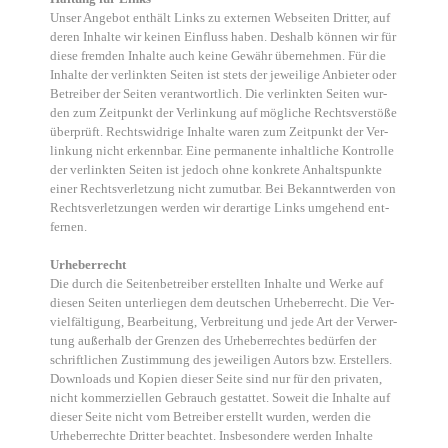
Unser Ange­bot ent­hält Links zu exter­nen Web­sei­ten Drit­ter, auf
deren Inhal­te wir kei­nen Ein­fluss haben. Des­halb kön­nen wir für
die­se frem­den Inhal­te auch kei­ne Gewähr über­neh­men. Für die
Inhal­te der ver­link­ten Sei­ten ist stets der jewei­li­ge Anbie­ter oder
Betrei­ber der Sei­ten ver­ant­wort­lich. Die ver­link­ten Sei­ten wur­
den zum Zeit­punkt der Ver­lin­kung auf mög­li­che Rechts­ver­stö­ße
über­prüft. Rechts­wid­ri­ge Inhal­te waren zum Zeit­punkt der Ver­
lin­kung nicht erkenn­bar. Eine per­ma­nen­te inhalt­li­che Kon­trol­le
der ver­link­ten Sei­ten ist jedoch ohne kon­kre­te Anhalts­punk­te
einer Rechts­ver­let­zung nicht zumut­bar. Bei Bekannt­wer­den von
Rechts­ver­let­zun­gen wer­den wir der­ar­ti­ge Links umge­hend ent­
fer­nen.
Urhe­ber­recht
Die durch die Sei­ten­be­trei­ber erstell­ten Inhal­te und Wer­ke auf
die­sen Sei­ten unter­lie­gen dem deut­schen Urhe­ber­recht. Die Ver­
viel­fäl­ti­gung, Bear­bei­tung, Ver­brei­tung und jede Art der Ver­wer­
tung außer­halb der Gren­zen des Urhe­ber­rech­tes bedür­fen der
schrift­li­chen Zustim­mung des jewei­li­gen Autors bzw. Erstel­lers.
Down­loads und Kopien die­ser Sei­te sind nur für den pri­va­ten,
nicht kom­mer­zi­el­len Gebrauch gestat­tet. Soweit die Inhal­te auf
die­ser Sei­te nicht vom Betrei­ber erstellt wur­den, wer­den die
Urhe­ber­rech­te Drit­ter beach­tet. Ins­be­son­de­re wer­den Inhal­te