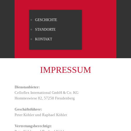
GESCHICH­TE
STAND­OR­TE
KON­TAKT
IMPRES­SUM
Dienst­an­bie­ter:
Celloflex Inter­na­tio­nal GmbH
&
Co. KG
Hom­mes­wie­se 82, 57258 Freu­den­berg
Geschäfts­füh­rer:
Peter Köh­ler und Rapha­el Köh­ler
Ver­tre­tungs­be­rech­tigt: