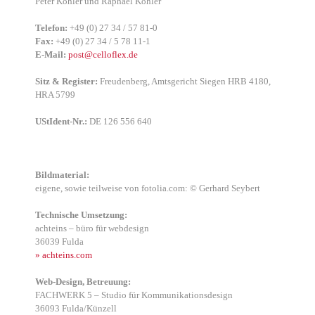
Peter Köh­ler und Rapha­el Köh­ler
Tele­fon:
+49 (0) 27 34 / 57 81-0
Fax:
+49 (0) 27 34 / 5 78 11-1
E-Mail:
post@celloflex.de
Sitz
&
Regis­ter:
Freu­den­berg, Amts­ge­richt Sie­gen HRB 4180,
HRA 5799
UStI­dent-Nr.:
DE 126 556 640
Bild­ma­te­ri­al:
eige­ne, sowie teil­wei­se von fotolia.com: © Ger­hard Sey­bert
Tech­ni­sche Umset­zung:
acht­eins – büro für web­de­sign
36039 Ful­da
» achteins.com
Web-Design, Betreu­ung:
FACHWERK 5 – Stu­dio für Kom­mu­ni­ka­ti­ons­de­sign
36093 Fulda/Künzell