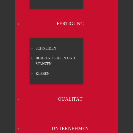
FER­TI­GUNG
SCHNEI­DEN
BOH­REN, FRÄ­SEN UND
STAN­ZEN
KLE­BEN
QUA­LI­TÄT
UNTER­NEH­MEN