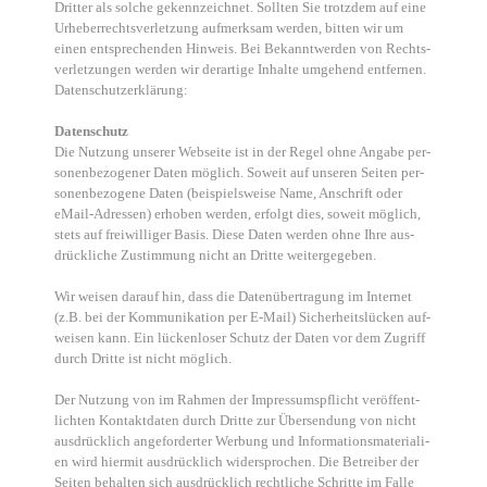
Drit­ter als sol­che gekenn­zeich­net. Soll­ten Sie trotz­dem auf eine
Urhe­ber­rechts­ver­let­zung auf­merk­sam wer­den, bit­ten wir um
einen ent­spre­chen­den Hin­weis. Bei Bekannt­wer­den von Rechts­
ver­let­zun­gen wer­den wir der­ar­ti­ge Inhal­te umge­hend ent­fer­nen.
Daten­schutz­er­klä­rung:
Daten­schutz
Die Nut­zung unse­rer Web­sei­te ist in der Regel ohne Anga­be per­
so­nen­be­zo­ge­ner Daten mög­lich. Soweit auf unse­ren Sei­ten per­
so­nen­be­zo­ge­ne Daten (bei­spiels­wei­se Name, Anschrift oder
eMail-Adres­sen) erho­ben wer­den, erfolgt dies, soweit mög­lich,
stets auf frei­wil­li­ger Basis. Die­se Daten wer­den ohne Ihre aus­
drück­li­che Zustim­mung nicht an Drit­te wei­ter­ge­ge­ben.
Wir wei­sen dar­auf hin, dass die Daten­über­tra­gung im Inter­net
(z.B. bei der Kom­mu­ni­ka­ti­on per E-Mail) Sicher­heits­lü­cken auf­
wei­sen kann. Ein lücken­lo­ser Schutz der Daten vor dem Zugriff
durch Drit­te ist nicht mög­lich.
Der Nut­zung von im Rah­men der Impres­sums­pflicht ver­öf­fent­
lich­ten Kon­takt­da­ten durch Drit­te zur Über­sen­dung von nicht
aus­drück­lich ange­for­der­ter Wer­bung und Infor­ma­ti­ons­ma­te­ria­li­
en wird hier­mit aus­drück­lich wider­spro­chen. Die Betrei­ber der
Sei­ten behal­ten sich aus­drück­lich recht­li­che Schrit­te im Fal­le