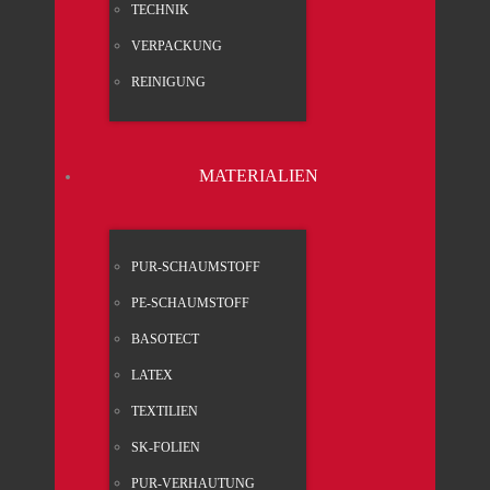
TECH­NIK
VER­PA­CKUNG
REI­NI­GUNG
MATE­RIA­LI­EN
PUR-SCHAUM­STOFF
PE-SCHAUM­STOFF
BASO­TECT
LATEX
TEX­TI­LI­EN
SK-FOLI­EN
PUR-VER­HAU­TUNG