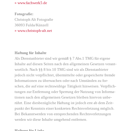
» www.fachwerk5.de
Foto­gra­fie:
Chris­toph Alt Foto­gra­fie
36093 Fulda/Künzell
» www.christoph-alt.net
Haf­tung für Inhal­te
Als Dienst­an­bie­ter sind wir gemäß § 7 Abs.1 TMG für eige­ne
Inhal­te auf die­sen Sei­ten nach den all­ge­mei­nen Geset­zen ver­ant­
wort­lich. Nach §§ 8 bis 10 TMG sind wir als Dienst­an­bie­ter
jedoch nicht ver­pflich­tet, über­mit­tel­te oder gespei­cher­te frem­de
Infor­ma­tio­nen zu über­wa­chen oder nach Umstän­den zu for­
schen, die auf eine rechts­wid­ri­ge Tätig­keit hin­wei­sen. Ver­pflich­
tun­gen zur Ent­fer­nung oder Sper­rung der Nut­zung von Infor­ma­
tio­nen nach den all­ge­mei­nen Geset­zen blei­ben hier­von unbe­
rührt. Eine dies­be­züg­li­che Haf­tung ist jedoch erst ab dem Zeit­
punkt der Kennt­nis einer kon­kre­ten Rechts­ver­let­zung mög­lich.
Bei Bekannt­wer­den von ent­spre­chen­den Rechts­ver­let­zun­gen
wer­den wir die­se Inhal­te umge­hend ent­fer­nen.
Haf­tung für Links