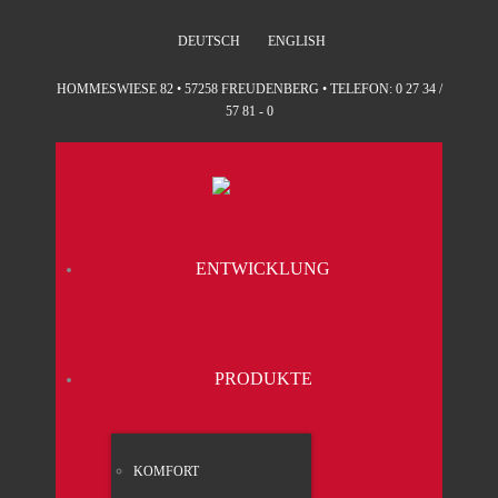
DEUTSCH
ENGLISH
HOMMESWIESE 82 • 57258 FREUDENBERG • TELEFON: 0 27 34 /
57 81 - 0
ENT­WICK­LUNG
PRO­DUK­TE
KOM­FORT