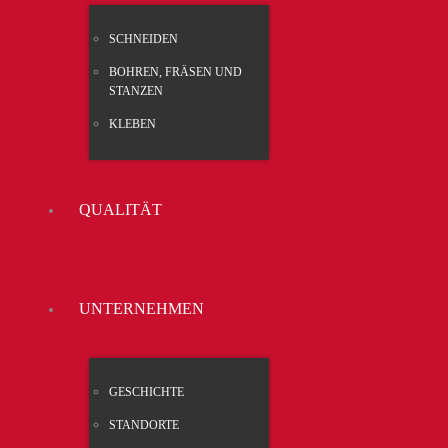
SCHNEI­DEN
BOH­REN, FRÄ­SEN UND
STAN­ZEN
KLE­BEN
QUA­LI­TÄT
UNTER­NEH­MEN
GESCHICH­TE
STAND­OR­TE