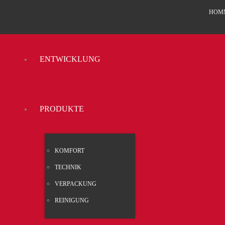
HOMME
ENT­WICK­LUNG
PRO­DUK­TE
KOM­FORT
TECH­NIK
VER­PA­CKUNG
REI­NI­GUNG