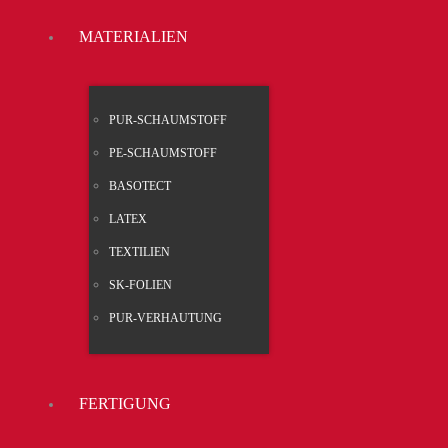
MATE­RIA­LI­EN
PUR-SCHAUM­STOFF
PE-SCHAUM­STOFF
BASO­TECT
LATEX
TEX­TI­LI­EN
SK-FOLI­EN
PUR-VER­HAU­TUNG
FER­TI­GUNG