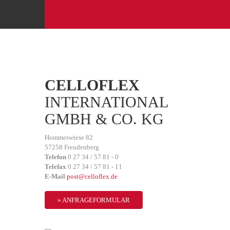
CELLOFLEX
INTER­NA­TIO­NAL
GMBH
&
CO. KG
Hom­mes­wie­se 82
57258 Freu­den­berg
Tele­fon
0 27 34 / 57 81 - 0
Tele­fax
0 27 34 / 57 81 - 11
E-Mail
post@celloflex.de
» ANFRA­GE­FOR­MU­LAR