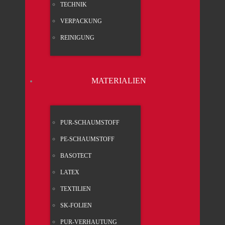
TECH­NIK
VER­PA­CKUNG
REI­NI­GUNG
MATE­RIA­LI­EN
PUR-SCHAUM­STOFF
PE-SCHAUM­STOFF
BASO­TECT
LATEX
TEX­TI­LI­EN
SK-FOLI­EN
PUR-VER­HAU­TUNG