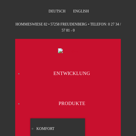
DEUTSCH
ENGLISH
HOMMESWIESE 82 • 57258 FREUDENBERG • TELEFON: 0 27 34 /
57 81 - 0
ENT­WICK­LUNG
PRO­DUK­TE
KOM­FORT