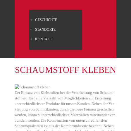
GESCHICH­TE
STAND­OR­TE
KON­TAKT
SCHAUM­STOFF KLE­BEN
Der Ein­satz von Kleb­stof­fen bei der Ver­ar­bei­tung von Schaum­
stoff eröff­net eine Viel­zahl von Mög­lich­kei­ten zur Erstel­lung
unter­schied­lichs­ter Pro­duk­te für unse­re Kun­den. Neben der Ver­
kle­bung von Schnitt­kan­ten, durch die neue For­men geschaf­fen
wer­den, kön­nen unter­schied­lichs­te Mate­ria­li­en mit­ein­an­der ver­
bun­den wer­den. Die Kom­bi­na­ti­on von unter­schied­lichs­ten
Schaum­qua­li­tä­ten ist aus der Kom­fort­in­dus­trie bekannt. Neben