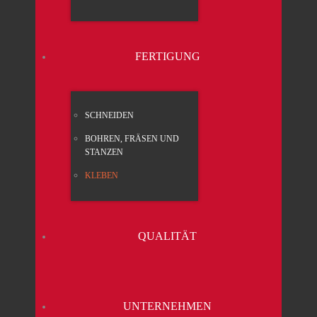
FER­TI­GUNG
SCHNEI­DEN
BOH­REN, FRÄ­SEN UND
STAN­ZEN
KLE­BEN
QUA­LI­TÄT
UNTER­NEH­MEN