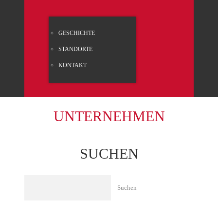
GESCHICH­TE
STAND­OR­TE
KON­TAKT
UNTER­NEH­MEN
SUCHEN