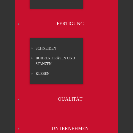
FER­TI­GUNG
SCHNEI­DEN
BOH­REN, FRÄ­SEN UND
STAN­ZEN
KLE­BEN
QUA­LI­TÄT
UNTER­NEH­MEN