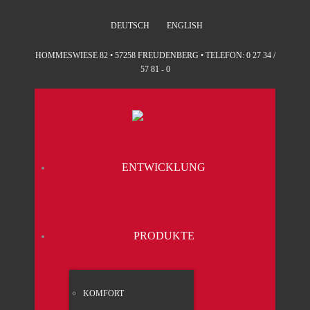
DEUTSCH
ENGLISH
HOMMESWIESE 82 • 57258 FREUDENBERG • TELEFON: 0 27 34 /
57 81 - 0
ENT­WICK­LUNG
PRO­DUK­TE
KOM­FORT