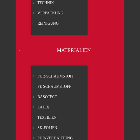
TECH­NIK
VER­PA­CKUNG
REI­NI­GUNG
MATE­RIA­LI­EN
PUR-SCHAUM­STOFF
PE-SCHAUM­STOFF
BASO­TECT
LATEX
TEX­TI­LI­EN
SK-FOLI­EN
PUR-VER­HAU­TUNG